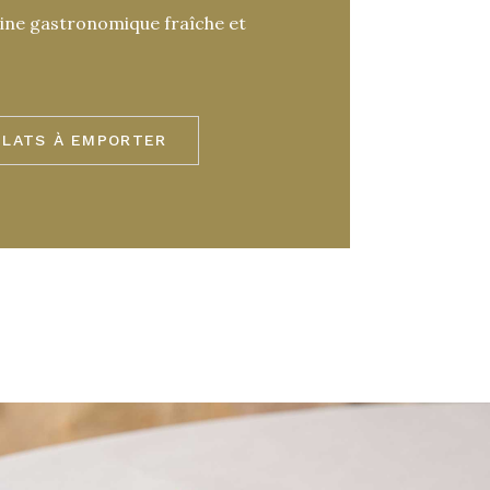
sine gastronomique fraîche et
PLATS À EMPORTER