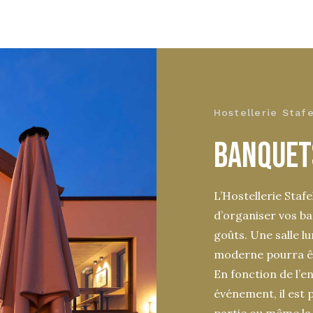
Hostellerie Stafe
BANQUET
L’Hostellerie Stafel
d’organiser vos b
goûts. Une salle l
moderne pourra êt
En fonction de l’e
événement, il est 
partie ou même la 